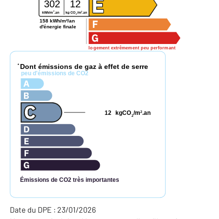
302
12
2
2
kg CO
/m
.an
kWh/m
.an
2
158 kWh/m²/an
d'énergie finale
logement extrêmement peu performant
Dont émissions de gaz à effet de serre
*
peu d'émissions de CO2
12
kgCO
/m
.an
2
2
Émissions de CO2 très importantes
Date du DPE : 23/01/2026