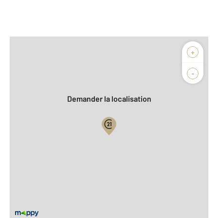
Afficher sur la carte :
+
Agence
Biens vendus
-
Demander la localisation
Vue globale
2
Surface totale : 166 m
2
Surface habitable : 118 m
2
Surface terrain : 444 m
Nombre de pièces : 5
[Voir le détail]