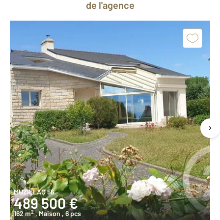
de l'agence
MUZILLAC 56
489 500 €
2
162 m
, Maison
, 6 pcs