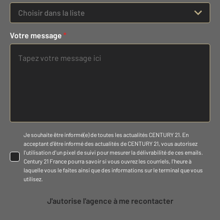
Choisir dans la liste
Votre message
*
Je souhaite être informé(e) de toutes les actualités CENTURY 21. En
acceptant d'être informé des actualités de CENTURY 21, vous autorisez
l'utilisation d'un pixel de suivi pour mesurer la délivrabilité de ces emails.
Century 21 France pourra savoir si vous ouvrez les courriels, l'heure à
laquelle vous le faites ainsi que des informations sur le terminal que vous
utilisez.
J'autorise l'agence à me recontacter