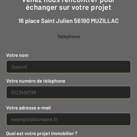
échanger sur votre projet
16 place Saint Julien 56190 MUZILLAC
Téléphone
Votre nom
*
Votre numéro de téléphone
*
Votre adresse e-mail
*
Quel est votre projet immobilier ?
*