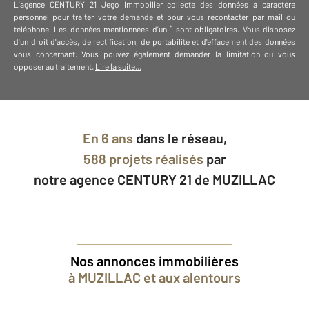
L'agence
CENTURY 21 Jego Immobilier
collecte des données à caractère
personnel
pour traiter votre demande et pour vous recontacter par mail ou
*
téléphone
.
Les données mentionnées d'un
sont obligatoires. Vous disposez
d'un droit d'accès, de rectification, de portabilité et d'effacement des données
vous concernant. Vous pouvez également demander la limitation ou vous
opposer au traitement.
Lire la suite...
En
6 ans
dans le réseau,
588 projets réalisés
par
notre agence CENTURY 21 de MUZILLAC
Nos annonces immobilières
à MUZILLAC et aux alentours