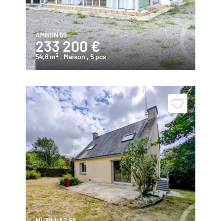
AMBON 56
233 200 €
2
54,6 m
, Maison
, 5 pcs
MUZILLAC 56