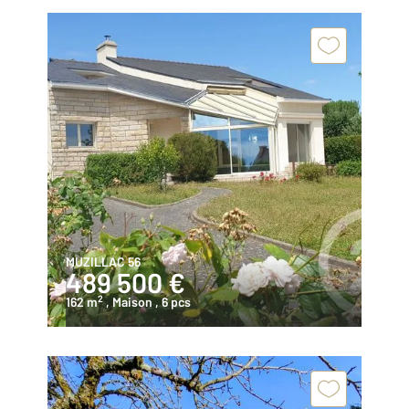
MUZILLAC 56
489 500 €
2
162 m
, Maison
, 6 pcs