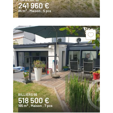
241 960 €
2
85 m
, Maison
, 5 pcs
BILLIERS 56
518 500 €
2
165 m
, Maison
, 7 pcs