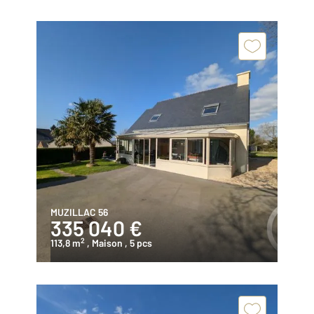
MUZILLAC 56
335 040 €
2
113,8 m
, Maison
, 5 pcs