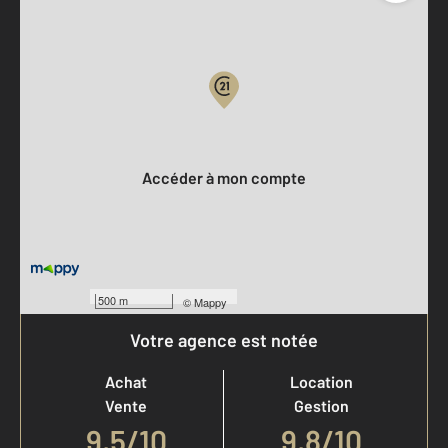
Parlons de vous, parlons biens
Votre compte :
Accéder à mon compte
500 m
©
Mappy
Votre agence est notée
Achat
Location
Vente
Gestion
9,5
/
10
9,8/10