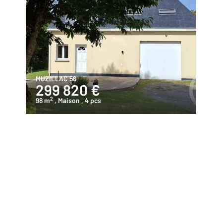
MUZILLAC 56
299 820 €
2
98 m
, Maison
, 4 pcs