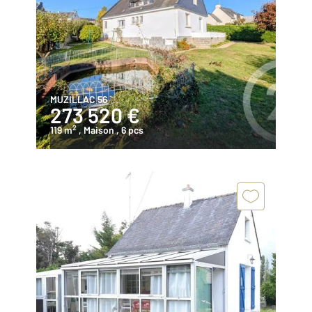
MUZILLAC 56
273 520 €
2
119 m
, Maison
, 6 pcs