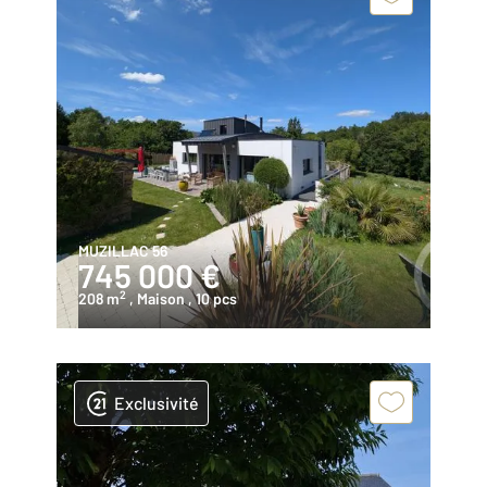
MUZILLAC 56
745 000 €
2
208 m
, Maison
, 10 pcs
Exclusivité