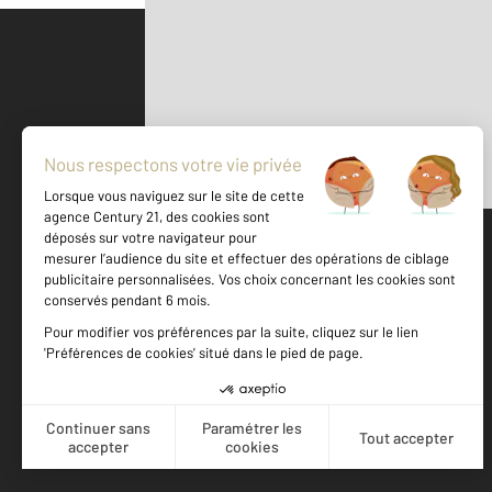
Parlons de vous, parlons biens
500 m
©
Mappy
Votre agence est notée
Achat
Location
Vente
Gestion
9,5
/
10
9,8/10