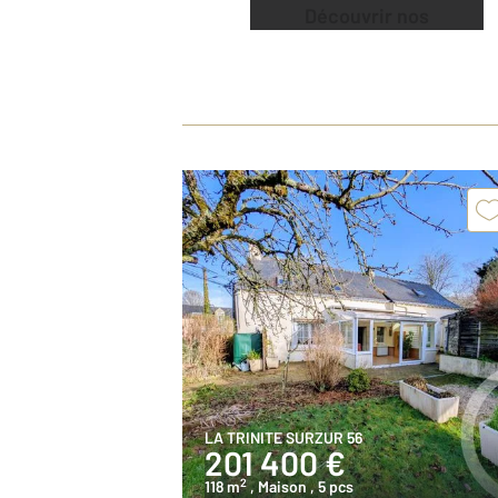
Découvrir nos
offres
LA TRINITE SURZUR 56
201 400 €
2
118 m
, Maison
, 5 pcs