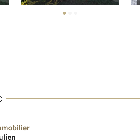
C
mmobilier
ulien