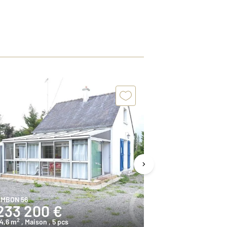
MBON 56
ARZAL 56
233 200 €
201 020
2
2
4,6 m
, Maison
, 5 pcs
60,1 m
, Maison