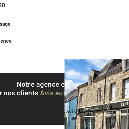
90
ssage
agence
Notre agence est notée
9,5/10
r nos clients
Avis authentifiés par Qualite
Voir tous les avis clients