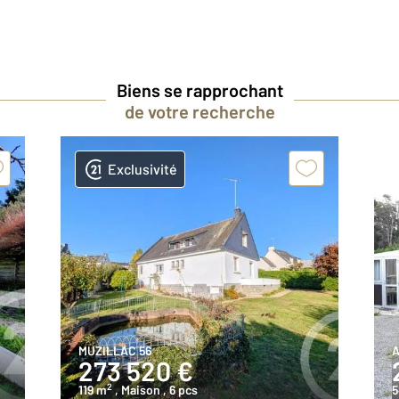
Biens se rapprochant
de votre recherche
Exclusivité
MUZILLAC 56
A
273 520 €
2
119 m
, Maison
, 6 pcs
5